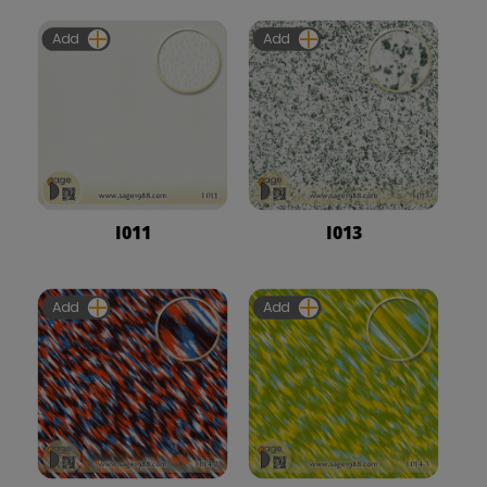
Add
Add
I011
I013
Add
Add