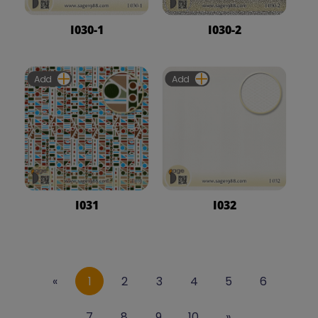
I030-1
I030-2
Add
Add
I031
I032
«
1
2
3
4
5
6
7
8
9
10
»