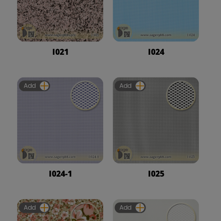
I021
I024
Add
Add
I024-1
I025
Add
Add