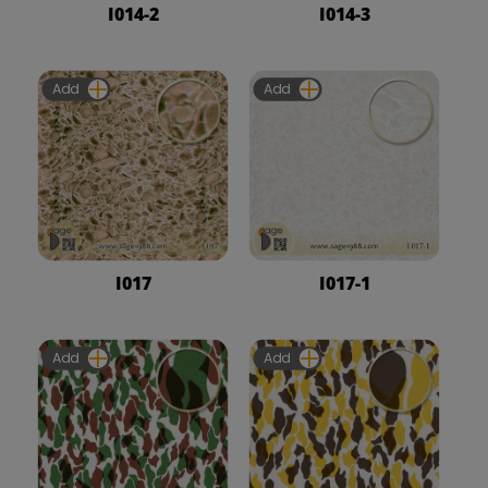
I014-2
I014-3
Add
Add
I017
I017-1
Add
Add