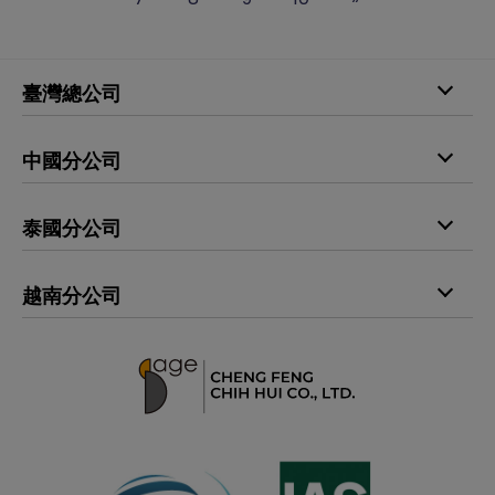
臺灣總公司
電話
+886-4-25298735
中國分公司
傳真
+886-4-25296605
電話
+86-769-85383900
E-mail
printingfilm@sage1988.com
泰國分公司
傳真
+86-769-85534992
地址
429009 臺中市神岡區神洲里豐洲路689巷30號
電話
+66-29163397
地址
523878 廣東省東莞市長安鎮上角管理區新居路204號
越南分公司
傳真
+66-29163398
電話
+84-966833818
地址
10520 曼谷市叻甲挽縣空頌洞帑區隆犒路第四村358／
119號
地址
越南胡志明市平新郡（TP. Hồ Chí Minh） 安樂坊
（Phường An Lạc） Bùi Tư Toàn（裴思全街）
27/36/87B 號