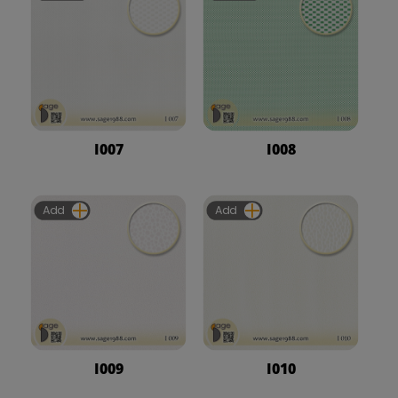
I007
I008
Add
Add
I009
I010