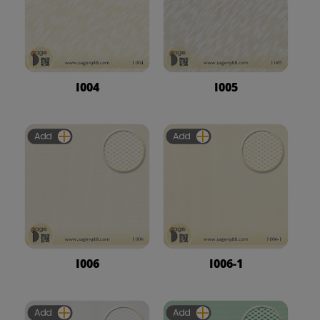
I004
I005
Add
Add
I006
I006-1
Add
Add