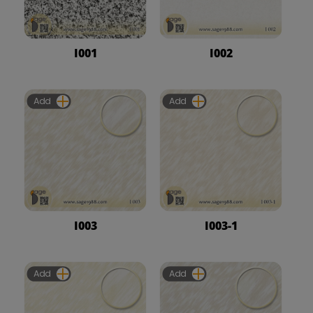
I001
I002
Add
Add
I003
I003-1
Add
Add