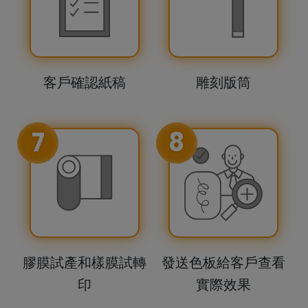
客戶確認紙稿
雕刻版筒
7
8
膠膜試產和樣膜試轉
發送色板給客戶查看
印
實際效果