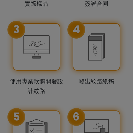
實際樣品
簽署合同
3
4
使用專業軟體開發設
發出紋路紙稿
計紋路
5
6