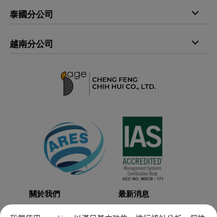
電話
+86-769-85383900
E-mail
printingfilm@sage1988.com
泰國分公司
傳真
+86-769-85534992
地址
429009 臺中市神岡區神洲里豐洲路689巷30號
電話
+66-29163397
地址
523878 廣東省東莞市長安鎮上角管理區新居路204號
越南分公司
傳真
+66-29163398
電話
+84-966833818
地址
10520 曼谷市叻甲挽縣空頌洞帑區隆犒路第四村358／
119號
地址
越南胡志明市平新郡（TP. Hồ Chí Minh） 安樂坊
（Phường An Lạc） Bùi Tư Toàn（裴思全街）
27/36/87B 號
關於我們
最新消息
工藝製程
產品目錄