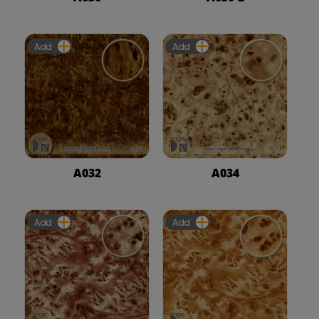
Add
Add
A032
A034
Add
Add