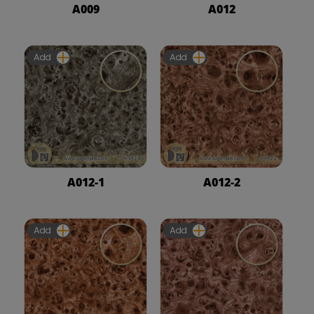
A009
A012
Add
Add
A012-1
A012-2
Add
Add