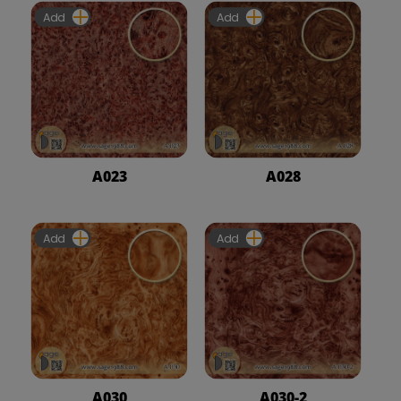
Add
Add
A023
A028
Add
Add
A030
A030-2