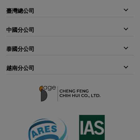
臺灣總公司
電話
+886-4-25298735
中國分公司
傳真
+886-4-25296605
電話
+86-769-85383900
E-mail
printingfilm@sage1988.com
泰國分公司
傳真
+86-769-85534992
地址
429009 臺中市神岡區神洲里豐洲路689巷30號
電話
+66-29163397
地址
523878 廣東省東莞市長安鎮上角管理區新居路204號
越南分公司
傳真
+66-29163398
電話
+84-966833818
地址
10520 曼谷市叻甲挽縣空頌洞帑區隆犒路第四村358／
119號
地址
越南胡志明市平新郡（TP. Hồ Chí Minh） 安樂坊
（Phường An Lạc） Bùi Tư Toàn（裴思全街）
27/36/87B 號