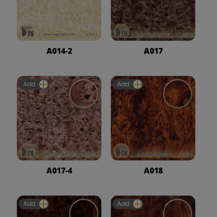
A014-2
A017
Add
Add
A017-4
A018
Add
Add