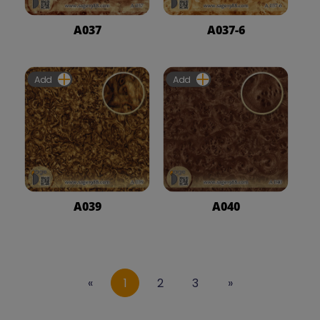
A037
A037-6
Add
Add
A039
A040
«
1
2
3
»