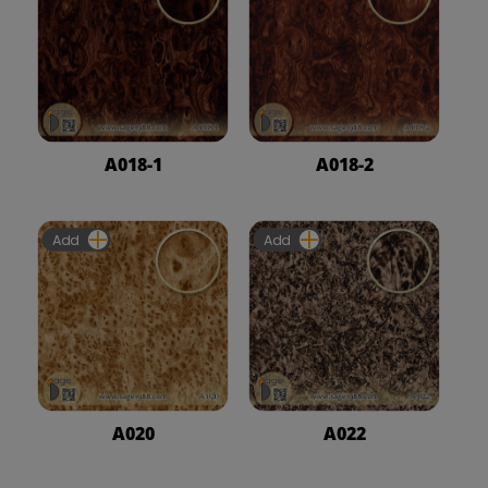
A018-1
A018-2
Add
Add
A020
A022