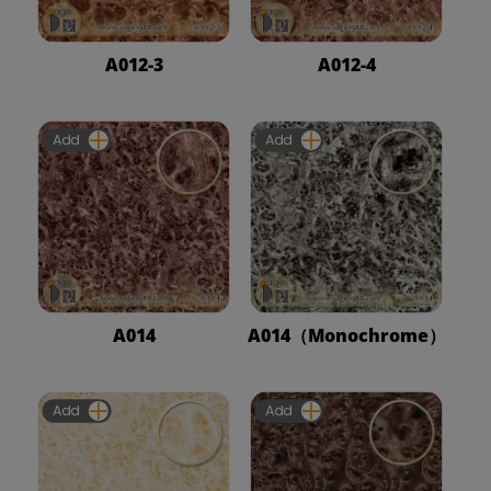
A012-3
A012-4
Add
Add
A014
A014（Monochrome）
Add
Add